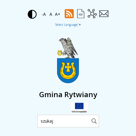
-A
A
A+
Select Language
▼
Gmina Rytwiany
Wyszukiwarka: