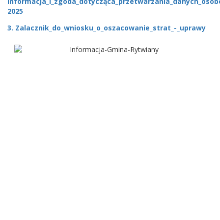
Informacja_i_zgoda_dotycząca_przetwarzania_danych_oso
2025
3. Zalacznik_do_wniosku_o_oszacowanie_strat_-_uprawy