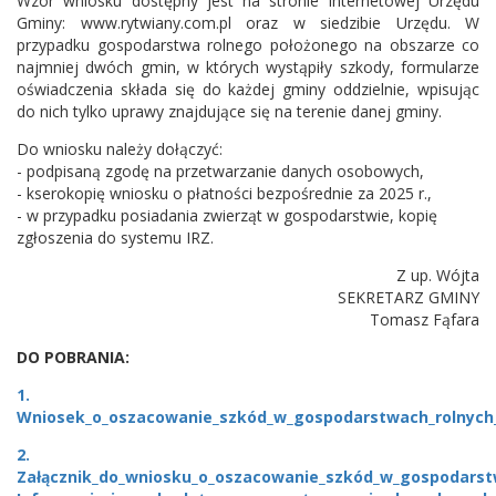
Wzór wniosku dostępny jest na stronie internetowej Urzędu
Gminy: www.rytwiany.com.pl oraz w siedzibie Urzędu. W
przypadku gospodarstwa rolnego położonego na obszarze co
najmniej dwóch gmin, w których wystąpiły szkody, formularze
oświadczenia składa się do każdej gminy oddzielnie, wpisując
do nich tylko uprawy znajdujące się na terenie danej gminy.
Do wniosku należy dołączyć:
- podpisaną zgodę na przetwarzanie danych osobowych,
- kserokopię wniosku o płatności bezpośrednie za 2025 r.,
- w przypadku posiadania zwierząt w gospodarstwie, kopię
zgłoszenia do systemu IRZ.
Z up. Wójta
SEKRETARZ GMINY
Tomasz Fąfara
DO POBRANIA:
1.
Wniosek_o_oszacowanie_szkód_w_gospodarstwach_rolnych
2.
Załącznik_do_wniosku_o_oszacowanie_szkód_w_gospodarst