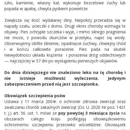
szło, kamienie, własny kał, wykonuje bezcelowe ruchy lub
popada w apatię, chwyta pyskiem powietrze.
Zwiększa się ilość wydalanej śliny. Niepokój przeradza się w
napady szału, ucieczki z domu. Drugi okres choroby wzmaga te
objawy. Pies ochryple szczeka i wyje, i mimo silnego pragnienia
nie może, z powodu skurczów w przełyku, napić się wody.
Obserwujemy obfite ślinienie, opadnięcie żuchwy, chwiejny chód
i w końcu całkowite porażenie. Pies pada na skutek
niewydolności układu krążenia i porażenia dróg oddechowych
— najczęściej w 57 dni po wystąpieniu pierwszych objawów.
Do dnia dzisiejszego nie znaleziono leku na tę chorobę i
nie istnieje możliwość wyleczenia. Jedynym
zabezpieczeniem przed nią jest szczepionka.
Obowiązek szczepienia psów
Ustawa z 11 marca 2004r. o ochronie zdrowia zwierząt oraz
zwalczaniu chorób zakaźnych zwierząt (Dz. U. 2020 Nr poz. 1421
t. j.) art. 56. ust. 1. mówi że
psy powyżej 3 miesiąca życia
na
obszarach całego kraju podlegają obowiązkowemu
ochronnemu szczepieniu przeciwko wściekliźnie. Obowiązek