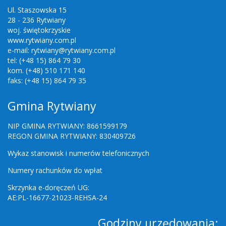
Ul. Staszowska 15
28 - 236 Rytwiany
woj. świętokrzyskie
www.rytwiany.com.pl
e-mail: rytwiany@rytwiany.com.pl
tel: (+48 15) 864 79 30
kom. (+48) 510 171 140
faks: (+48 15) 864 79 35
Gmina Rytwiany
NIP GMINA RYTWIANY: 8661599179
REGON GMINA RYTWIANY: 830409726
Wykaz stanowisk i numerów telefonicznych
Numery rachunków do wpłat
Skrzynka e-doręczeń UG:
AE:PL-16677-21023-REHSA-24
Godziny urzędowania: