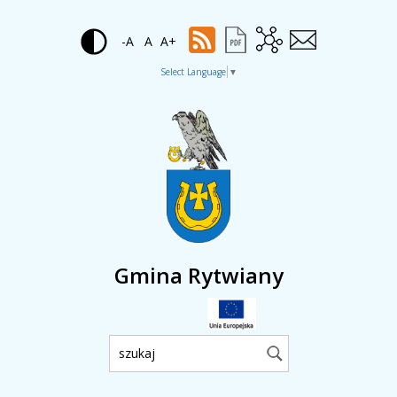
-A
A
A+
Select Language
▼
Gmina Rytwiany
Wyszukiwarka: