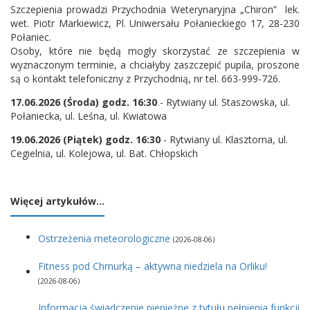
Szczepienia prowadzi Przychodnia Weterynaryjna „Chiron” lek.
wet. Piotr Markiewicz, Pl. Uniwersału Połanieckiego 17, 28-230
Połaniec.
Osoby, które nie będą mogły skorzystać ze szczepienia w
wyznaczonym terminie, a chciałyby zaszczepić pupila, proszone
są o kontakt telefoniczny z Przychodnią,
nr tel. 663-999-726
.
17.06.2026 (Środa) godz. 16:30
- Rytwiany ul. Staszowska, ul.
Połaniecka, ul. Leśna, ul. Kwiatowa
19.06.2026 (Piątek) godz. 16:30
- Rytwiany ul. Klasztorna, ul.
Cegielnia, ul. Kolejowa, ul. Bat. Chłopskich
Więcej artykułów…
Ostrzeżenia meteorologiczne
(2026-08-06)
Fitness pod Chmurką – aktywna niedziela na Orliku!
(2026-08-06)
Informacja świadczenie pieniężne z tytułu pełnienia funkcji