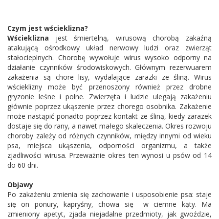
Czym jest wścieklizna?
Wścieklizna
jest śmiertelną, wirusową chorobą zakaźną
atakującą ośrodkowy układ nerwowy ludzi oraz zwierząt
stałocieplnych. Chorobę wywołuje wirus wysoko odporny na
działanie czynników środowiskowych. Głównym rezerwuarem
zakażenia są chore lisy, wydalające zarazki ze śliną. Wirus
wścieklizny może być przenoszony również przez drobne
gryzonie leśne i polne. Zwierzęta i ludzie ulegają zakażeniu
głównie poprzez ukąszenie przez chorego osobnika. Zakażenie
może nastąpić ponadto poprzez kontakt ze śliną, kiedy zarazek
dostaje się do rany, a nawet małego skaleczenia. Okres rozwoju
choroby zależy od różnych czynników, między innymi od wieku
psa, miejsca ukąszenia, odporności organizmu, a także
zjadliwości wirusa. Przeważnie okres ten wynosi u psów od 14
do 60 dni.
Objawy
Po zakażeniu zmienia się zachowanie i usposobienie psa: staje
się on ponury, kapryśny, chowa się w ciemne kąty. Ma
zmieniony apetyt, zjada niejadalne przedmioty, jak gwoździe,