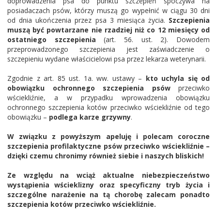
doprowadzenia psa do punktu szczepień spoczywa na
posiadaczach psów, którzy muszą go wypełnić w ciągu 30 dni
od dnia ukończenia przez psa 3 miesiąca życia.
Szczepienia
muszą być powtarzane nie rzadziej niż co 12 miesięcy od
ostatniego szczepienia
(art. 56. ust. 2). Dowodem
przeprowadzonego szczepienia jest zaświadczenie o
szczepieniu wydane właścicielowi psa przez lekarza weterynarii.
Zgodnie z art. 85 ust. 1a. ww. ustawy –
kto uchyla się od
obowiązku ochronnego szczepienia psów
przeciwko
wściekliźnie, a w przypadku wprowadzenia obowiązku
ochronnego szczepienia kotów przeciwko wściekliźnie od tego
obowiązku –
podlega karze grzywny
.
W związku z powyższym apeluję i polecam coroczne
szczepienia profilaktyczne psów przeciwko wściekliźnie –
dzięki czemu chronimy również siebie i naszych bliskich!
Ze względu na wciąż aktualne niebezpieczeństwo
wystąpienia wścieklizny
oraz specyficzny tryb życia i
szczególne narażenie na tą chorobę zalecam ponadto
szczepienia kotów przeciwko wściekliźnie.