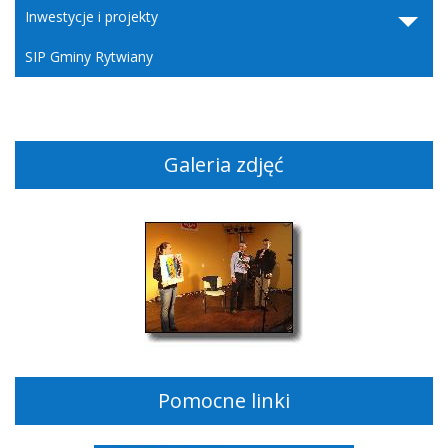
Inwestycje i projekty
SIP Gminy Rytwiany
Galeria zdjęć
Pomocne linki