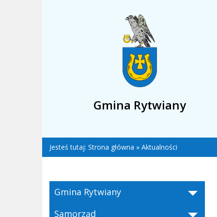
Gmina Rytwiany
Jesteś tutaj:
Strona główna
»
Aktualności
Gmina Rytwiany
Samorząd