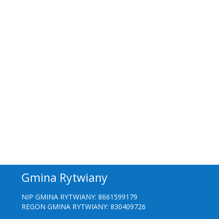
Gmina Rytwiany
NIP GMINA RYTWIANY: 8661599179
REGON GMINA RYTWIANY: 830409726