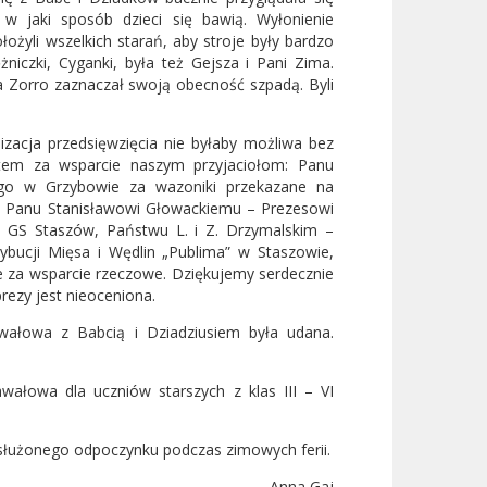
 w jaki sposób dzieci się bawią. Wyłonienie
ożyli wszelkich starań, aby stroje były bardzo
żniczki, Cyganki, była też Gejsza i Pani Zima.
 a Zorro zaznaczał swoją obecność szpadą. Byli
izacja przedsięwzięcia nie byłaby możliwa bez
tem za wsparcie naszym przyjaciołom: Panu
go w Grzybowie za wazoniki przekazane na
i; Panu Stanisławowi Głowackiemu – Prezesowi
 GS Staszów, Państwu L. i Z. Drzymalskim –
ybucji Mięsa i Wędlin „Publima” w Staszowie,
 za wsparcie rzeczowe. Dziękujemy serdecznie
rezy jest nieoceniona.
awałowa z Babcią i Dziadziusiem była udana.
ałowa dla uczniów starszych z klas III – VI
zasłużonego odpoczynku podczas zimowych ferii.
Anna Gaj