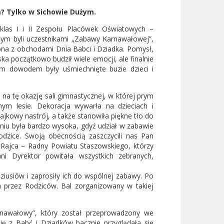
? Tylko w Sichowie Dużym.
klas I i II Zespołu Placówek Oświatowych –
użym byli uczestnikami „Zabawy Karnawałowej”,
ona z obchodami Dnia Babci i Dziadka. Pomysł,
ka początkowo budził wiele emocji, ale finalnie
ym dowodem były uśmiechnięte buzie dzieci i
na tę okazję sali gimnastycznej, w której prym
ym lesie. Dekoracja wywarła na dzieciach i
jkowy nastrój, a także stanowiła piękne tło do
niu była bardzo wysoka, gdyż udział w zabawie
Rodzice. Swoją obecnością zaszczycili nas Pan
Rajca – Radny Powiatu Staszowskiego, którzy
ni Dyrektor powitała wszystkich zebranych,
ziusiów i zaprosiły ich do wspólnej zabawy. Po
a przez Rodziców. Bal zorganizowany w takiej
arnawałowy”, który został przeprowadzony we
ę z Babć i Dziadków bacznie przyglądała się