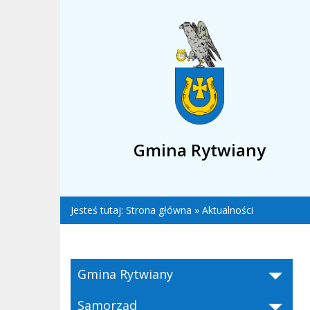
Gmina Rytwiany
Jesteś tutaj:
Strona główna
»
Aktualności
Gmina Rytwiany
Samorząd