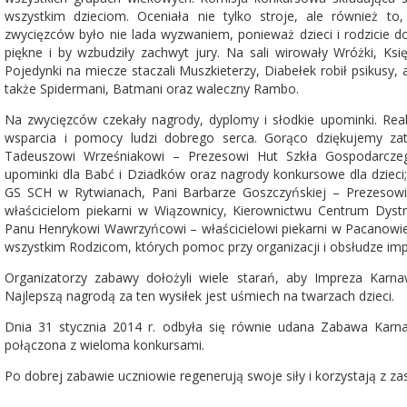
wszystkim dzieciom. Oceniała nie tylko stroje, ale również to,
zwycięzców było nie lada wyzwaniem, ponieważ dzieci i rodzicie doł
piękne i by wzbudziły zachwyt jury. Na sali wirowały Wróżki, Księ
Pojedynki na miecze staczali Muszkieterzy, Diabełek robił psikusy,
także Spidermani, Batmani oraz waleczny Rambo.
Na zwycięzców czekały nagrody, dyplomy i słodkie upominki. Real
wsparcia i pomocy ludzi dobrego serca. Gorąco dziękujemy za
Tadeuszowi Wrześniakowi – Prezesowi Hut Szkła Gospodarcze
upominki dla Babć i Dziadków oraz nagrody konkursowe dla dziec
GS SCH w Rytwianach, Pani Barbarze Goszczyńskiej – Prezesowi
właścicielom piekarni w Wiązownicy, Kierownictwu Centrum Dystr
Panu Henrykowi Wawrzyńcowi – właścicielowi piekarni w Pacanowie
wszystkim Rodzicom, których pomoc przy organizacji i obsłudze imp
Organizatorzy zabawy dołożyli wiele starań, aby Impreza Karn
Najlepszą nagrodą za ten wysiłek jest uśmiech na twarzach dzieci.
Dnia 31 stycznia 2014 r. odbyła się równie udana Zabawa Karnaw
połączona z wieloma konkursami.
Po dobrej zabawie uczniowie regenerują swoje siły i korzystają z 