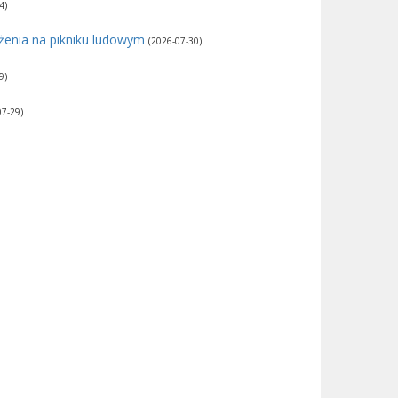
4)
żenia na pikniku ludowym
(2026-07-30)
9)
07-29)