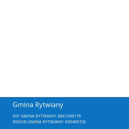
Gmina Rytwiany
NIP GMINA RYTWIANY: 8661599179
REGON GMINA RYTWIANY: 830409726