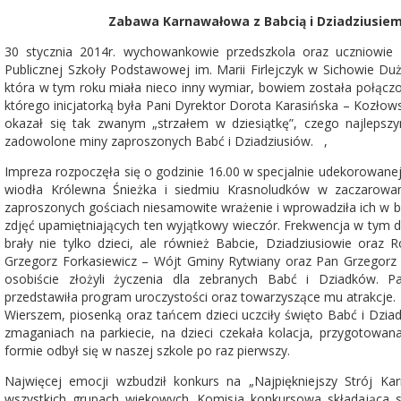
Zabawa Karnawałowa z Babcią i Dziadziusiem
30 stycznia 2014r. wychowankowie przedszkola oraz uczniowie 
Publicznej Szkoły Podstawowej im. Marii Firlejczyk w Sichowie D
która w tym roku miała nieco inny wymiar, bowiem została połącz
którego inicjatorką była Pani Dyrektor Dorota Karasińska – Kozłows
okazał się tak zwanym „strzałem w dziesiątkę”, czego najlepsz
zadowolone miny zaproszonych Babć i Dziadziusiów. ,
Impreza rozpoczęła się o godzinie 16.00 w specjalnie udekorowanej 
wiodła Królewna Śnieżka i siedmiu Krasnoludków w zaczarowan
zaproszonych gościach niesamowite wrażenie i wprowadziła ich w ba
zdjęć upamiętniających ten wyjątkowy wieczór. Frekwencja w tym d
brały nie tylko dzieci, ale również Babcie, Dziadziusiowie oraz 
Grzegorz Forkasiewicz – Wójt Gminy Rytwiany oraz Pan Grzegorz 
osobiście złożyli życzenia dla zebranych Babć i Dziadków. Pa
przedstawiła program uroczystości oraz towarzyszące mu atrakcje.
Wierszem, piosenką oraz tańcem dzieci uczciły święto Babć i Dziad
zmaganiach na parkiecie, na dzieci czekała kolacja, przygotowan
formie odbył się w naszej szkole po raz pierwszy.
Najwięcej emocji wzbudził konkurs na „Najpiękniejszy Strój K
wszystkich grupach wiekowych. Komisja konkursowa składająca si