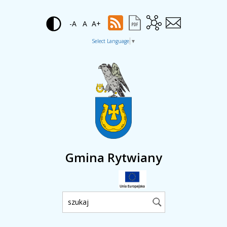
-A
A
A+
Select Language
▼
Gmina Rytwiany
Wyszukiwarka: