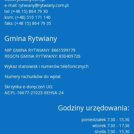
e-mail: rytwiany@rytwiany.com.pl
tel: (+48 15) 864 79 30
kom. (+48) 510 171 140
faks: (+48 15) 864 79 35
Gmina Rytwiany
NIP GMINA RYTWIANY: 8661599179
REGON GMINA RYTWIANY: 830409726
Wykaz stanowisk i numerów telefonicznych
Numery rachunków do wpłat
Skrzynka e-doręczeń UG:
AE:PL-16677-21023-REHSA-24
Godziny urzędowania:
poniedziałek 7.30 - 15.30
wtorek 7.30 - 17.30
środa 7.30 - 15.30