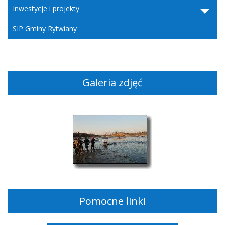
Inwestycje i projekty
SIP Gminy Rytwiany
Galeria zdjęć
Pomocne linki