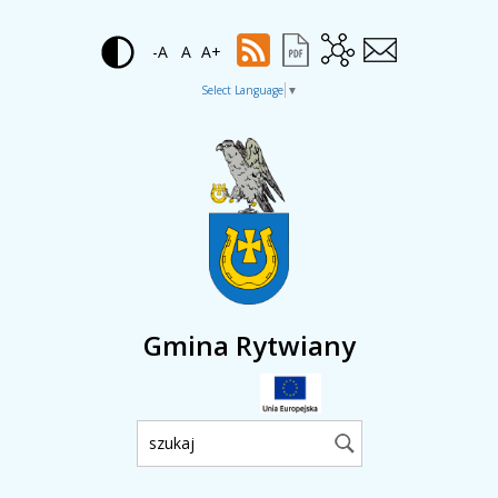
-A
A
A+
Select Language
▼
Gmina Rytwiany
Wyszukiwarka: