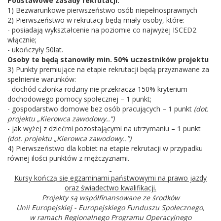
Podstawowe zasady rekrutacji:
1) Bezwarunkowe pierwszeństwo osób niepełnosprawnych
2) Pierwszeństwo w rekrutacji będą miały osoby, które:
- posiadają wykształcenie na poziomie co najwyżej ISCED2
włącznie;
- ukończyły 50lat.
Osoby te będą stanowiły min. 50% uczestników projektu
3) Punkty premiujące na etapie rekrutacji będą przyznawane za
spełnienie warunków:
- dochód członka rodziny nie przekracza 150% kryterium
dochodowego pomocy społecznej – 1 punkt;
- gospodarstwo domowe bez osób pracujących – 1 punkt
(dot.
projektu „Kierowca zawodowy..”)
- jak wyżej z dziećmi pozostającymi na utrzymaniu – 1 punkt
(dot. projektu „Kierowca zawodowy..”)
4) Pierwszeństwo dla kobiet na etapie rekrutacji w przypadku
równej ilości punktów z mężczyznami.
Kursy kończą się egzaminami państwowymi na prawo jazdy
oraz świadectwo kwalifikacji.
Projekty są współfinansowane ze środków
Unii Europejskiej - Europejskiego Funduszu Społecznego,
w ramach Regionalnego Programu Operacyjnego