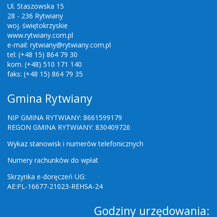
Ul. Staszowska 15
28 - 236 Rytwiany
woj. świętokrzyskie
www.rytwiany.com.pl
e-mail: rytwiany@rytwiany.com.pl
tel: (+48 15) 864 79 30
kom. (+48) 510 171 140
faks: (+48 15) 864 79 35
Gmina Rytwiany
NIP GMINA RYTWIANY: 8661599179
REGON GMINA RYTWIANY: 830409726
Wykaz stanowisk i numerów telefonicznych
Numery rachunków do wpłat
Skrzynka e-doręczeń UG:
AE:PL-16677-21023-REHSA-24
Godziny urzędowania: