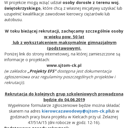
W projekcie mogą wziąć udział
osoby dorosłe z terenu woj.
świętokrzyskiego
, które chcą z własnej inicjatywy uzyskać lub
uzupełnić kwalifikacje zawodowe kierowcy ciężarówki lub
autobusu.
W toku bieżącej rekrutacji, zachęcamy szczególnie osoby
w wieku pow. 50 lat
lub z wykształceniem maksymalnie gimnazjalnym
(podstawowym).
Poniżej link do strony internetowej, na której zamieszczone są
informacje o projektach:
www.sjtom-ck.pl
(w zakładce
„Projekty EFS”
dostępna jest dokumentacja
zgłoszeniowa oraz regulaminy poszczególnych projektów i
rekrutacji).
Rekrutacja do kolejnych grup szkoleniowych prowadzona
będzie do
04.06.2019
Wypełnione formularze zgłoszeniowe będzie można składać
skanem na adres
kierowcazawodowy@sjtom-ck.pl
lub w
godzinach pracy biura projektu w Kielcach przy ul. Żelaznej
47/51A/15 (dni robocze w godz. 12-16).