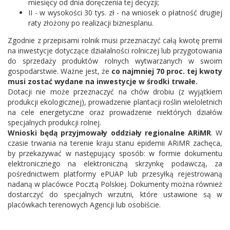
miesięcy od dnia doręczenia tej decyzji;
II - w wysokości 30 tys. zł - na wniosek o płatność drugiej
raty złożony po realizacji biznesplanu.
Zgodnie z przepisami rolnik musi przeznaczyć całą kwotę premii
na inwestycje dotyczące działalności rolniczej lub przygotowania
do sprzedaży produktów rolnych wytwarzanych w swoim
gospodarstwie. Ważne jest, że
co najmniej 70 proc. tej kwoty
musi zostać wydane na inwestycje w środki trwałe.
Dotacji nie może przeznaczyć na chów drobiu (z wyjątkiem
produkcji ekologicznej), prowadzenie plantacji roślin wieloletnich
na cele energetyczne oraz prowadzenie niektórych działów
specjalnych produkcji rolnej.
Wnioski będą przyjmowały oddziały regionalne ARiMR
. W
czasie trwania na terenie kraju stanu epidemii ARiMR zachęca,
by przekazywać w następujący sposób: w formie dokumentu
elektronicznego na elektroniczną skrzynkę podawczą, za
pośrednictwem platformy ePUAP lub przesyłką rejestrowaną
nadaną w placówce Pocztą Polskiej. Dokumenty można również
dostarczyć do specjalnych wrzutni, które ustawione są w
placówkach terenowych Agencji
lub osobiście.