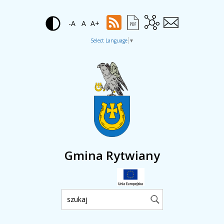
-A
A
A+
Select Language
▼
Gmina Rytwiany
Wyszukiwarka: