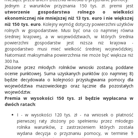
Jednym z warunków przyznania 150 tys. zł. premii jest
utworzenie gospodarstwa rolnego o wielkości
ekonomicznej nie mniejszej niż 13 tys. euro i nie większej
niż 150 tys. euro
. Kolejny wymóg dotyczy powierzchni użytków
rolnych w gospodarstwie. Musi być ona co najmniej równa
średniej krajowej, a w województwach, w których średnia
powierzchni gospodarstw jest niższa niż krajowa -
gospodarstwo musi mieć wielkość średniej wojewódzkiej.
Natomiast maksymalna powierzchnia nie może być większa niż
300 ha.
Złożone przez młodych rolników wnioski zostaną poddane
ocenie punktowej. Suma uzyskanych punktów (co najmniej 8)
będzie decydowała o kolejności przysługiwania pomocy
dla
województwa mazowieckiego oraz łącznie dla pozostałych
województw
.
Premia w wysokości 150 tys. zł będzie wypłacana w
dwóch ratach
:
I - w wysokości 120 tys. zł - na wniosek o płatność
pierwszej raty złożony po spełnieniu przez młodego
rolnika warunków, z zastrzeżeniem których została
wydana decyzja o przyznaniu pomocy, w terminie 9