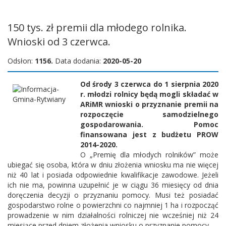
150 tys. zł premii dla młodego rolnika.
Wnioski od 3 czerwca.
Odsłon:
1156.
Data dodania:
2020-05-20
Od środy 3 czerwca do 1 sierpnia 2020
r. młodzi rolnicy będą mogli składać w
ARiMR wnioski o przyznanie premii na
rozpoczęcie samodzielnego
gospodarowania. Pomoc
finansowana jest z budżetu PROW
2014-2020.
O „Premię dla młodych rolników” może
ubiegać się osoba, która w dniu złożenia wniosku ma nie więcej
niż 40 lat i posiada odpowiednie kwalifikacje zawodowe. Jeżeli
ich nie ma, powinna uzupełnić je w ciągu 36 miesięcy od dnia
doręczenia decyzji o przyznaniu pomocy. Musi też posiadać
gospodarstwo rolne o powierzchni co najmniej 1 ha i rozpocząć
prowadzenie w nim działalności rolniczej nie wcześniej niż 24
miesiące przed dniem złożenia wniosku o przyznanie pomocy.