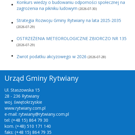
Konkurs wiedzy o budowaniu odporności społecznej na
zagrożenia na pikniku ludowym
(2026-07-30)
Strategia Rozwoju Gminy Rytwiany na lata 2025-2035
(2026-07-29)
OSTRZEŻENIA METEOROLOGICZNE ZBIORCZO NR 135
(2026-07-29)
Zwrot podatku akcyzowego w 2026
(2026-07-28)
Urząd Gminy Rytwiany
Ul. Staszowska 15
28 - 236 Rytwiany
woj. świętokrzyskie
www.rytwiany.com.pl
e-mail: rytwiany@rytwiany.com.pl
tel: (+48 15) 864 79 30
kom. (+48) 510 171 140
faks: (+48 15) 864 79 35