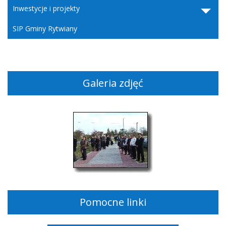
Inwestycje i projekty
SIP Gminy Rytwiany
Galeria zdjęć
Pomocne linki