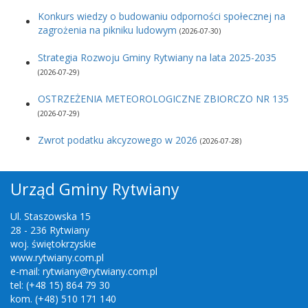
Konkurs wiedzy o budowaniu odporności społecznej na
zagrożenia na pikniku ludowym
(2026-07-30)
Strategia Rozwoju Gminy Rytwiany na lata 2025-2035
(2026-07-29)
OSTRZEŻENIA METEOROLOGICZNE ZBIORCZO NR 135
(2026-07-29)
Zwrot podatku akcyzowego w 2026
(2026-07-28)
Urząd Gminy Rytwiany
Ul. Staszowska 15
28 - 236 Rytwiany
woj. świętokrzyskie
www.rytwiany.com.pl
e-mail: rytwiany@rytwiany.com.pl
tel: (+48 15) 864 79 30
kom. (+48) 510 171 140