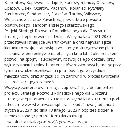
Klimontów, Koprzywnica, Lipnik, Łoniów, Łubnice, Obrazów,
Opatów, Osiek, Ożarów, Pacanów, Połaniec, Rytwiany,
Samborzec, Sandomierz, Staszów, Tarłów, Wilczyce,
Wojciechowice oraz Zawichost, przy udziale powiatu
opatowskiego, sandomierskiego i staszowskiego.
Projekt Strategii Rozwoju Ponadlokalnego dla Obszaru
Strategicznej Interwencji – Dolina Wisły na lata 2021-2030
przedstawia istniejące uwarunkowania oraz najważniejsze
kierunki rozwoju, stanowiąc tym samym zintegrowany plan
działania w perspektywie najbliższych kilku lat. Dokument ten
pozwoli na spójny i sukcesywny rozwój całego obszaru przy
wykorzystaniu lokalnych potencjałów rozwojowych, mając przy
tym na uwadze oczekiwania i potrzeby jego wszystkich
mieszkańców oraz angażując ich zarówno w proces tworzenia,
jak i realizacji jego założeń.
Wszyscy zainteresowani mogą zapoznać się z dokumentem
projektu Strategii Rozwoju Ponadlokalnego dla Obszaru
Strategicznej Interwencji – Dolina Wisły na lata 2021-2030 pod
adresem www.rytwiany.com.pl oraz składać uwagi od dnia 9
stycznia 2023 r. do dnia 13 lutego 2023 r. poprzez złożenie
zamieszczonego poniżej formularza uwag:
- na adres e-mail:
rytwiany@rytwiany.com.pl