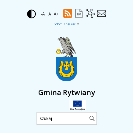
-A
A
A+
Select Language
▼
Gmina Rytwiany
Wyszukiwarka: