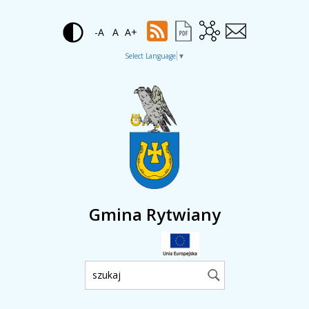
-A
A
A+
Select Language
▼
Gmina Rytwiany
Wyszukiwarka: