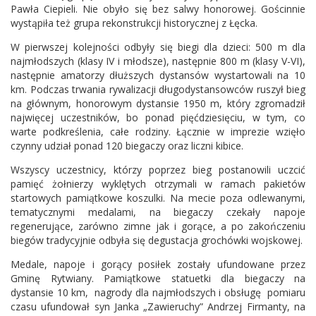
Pawła Ciepieli. Nie obyło się bez salwy honorowej. Gościnnie
wystąpiła też grupa rekonstrukcji historycznej z Łęcka.
W pierwszej kolejności odbyły się biegi dla dzieci: 500 m dla
najmłodszych (klasy IV i młodsze), następnie 800 m (klasy V-VI),
następnie amatorzy dłuższych dystansów wystartowali na 10
km. Podczas trwania rywalizacji długodystansowców ruszył bieg
na głównym, honorowym dystansie 1950 m, który zgromadził
najwięcej uczestników, bo ponad pięćdziesięciu, w tym, co
warte podkreślenia, całe rodziny. Łącznie w imprezie wzięło
czynny udział ponad 120 biegaczy oraz liczni kibice.
Wszyscy uczestnicy, którzy poprzez bieg postanowili uczcić
pamięć żołnierzy wyklętych otrzymali w ramach pakietów
startowych pamiątkowe koszulki. Na mecie poza odlewanymi,
tematycznymi medalami, na biegaczy czekały napoje
regenerujące, zarówno zimne jak i gorące, a po zakończeniu
biegów tradycyjnie odbyła się degustacja grochówki wojskowej.
Medale, napoje i gorący posiłek zostały ufundowane przez
Gminę Rytwiany. Pamiątkowe statuetki dla biegaczy na
dystansie 10 km, nagrody dla najmłodszych i obsługę pomiaru
czasu ufundował syn Janka „Zawieruchy” Andrzej Firmanty, na