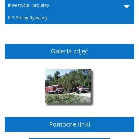
Inwestycje i projekty
SIP Gminy Rytwiany
Galeria zdjęć
Pomocne linki