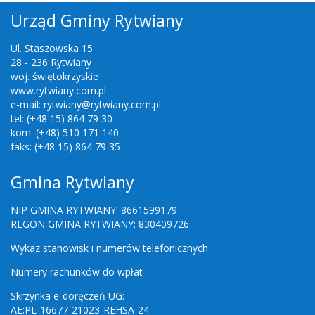
Urząd Gminy Rytwiany
Ul. Staszowska 15
28 - 236 Rytwiany
woj. świętokrzyskie
www.rytwiany.com.pl
e-mail: rytwiany@rytwiany.com.pl
tel: (+48 15) 864 79 30
kom. (+48) 510 171 140
faks: (+48 15) 864 79 35
Gmina Rytwiany
NIP GMINA RYTWIANY: 8661599179
REGON GMINA RYTWIANY: 830409726
Wykaz stanowisk i numerów telefonicznych
Numery rachunków do wpłat
Skrzynka e-doręczeń UG:
AE:PL-16677-21023-REHSA-24