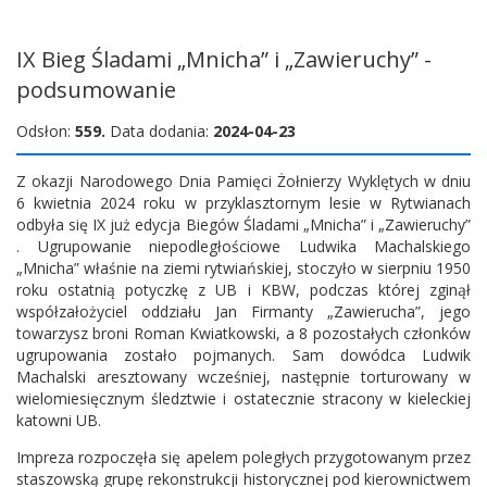
IX Bieg Śladami „Mnicha” i „Zawieruchy” -
podsumowanie
Odsłon:
559.
Data dodania:
2024-04-23
Z okazji Narodowego Dnia Pamięci Żołnierzy Wyklętych w dniu
6 kwietnia 2024 roku w przyklasztornym lesie w Rytwianach
odbyła się IX już edycja Biegów Śladami „Mnicha” i „Zawieruchy”
. Ugrupowanie niepodległościowe Ludwika Machalskiego
„Mnicha” właśnie na ziemi rytwiańskiej, stoczyło w sierpniu 1950
roku ostatnią potyczkę z UB i KBW, podczas której zginął
współzałożyciel oddziału Jan Firmanty „Zawierucha”, jego
towarzysz broni Roman Kwiatkowski, a 8 pozostałych członków
ugrupowania zostało pojmanych. Sam dowódca Ludwik
Machalski aresztowany wcześniej, następnie torturowany w
wielomiesięcznym śledztwie i ostatecznie stracony w kieleckiej
katowni UB.
Impreza rozpoczęła się apelem poległych przygotowanym przez
staszowską grupę rekonstrukcji historycznej pod kierownictwem