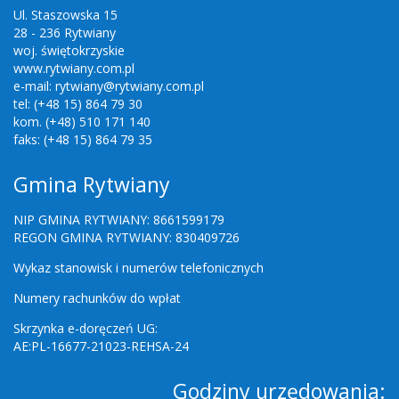
Ul. Staszowska 15
28 - 236 Rytwiany
woj. świętokrzyskie
www.rytwiany.com.pl
e-mail: rytwiany@rytwiany.com.pl
tel: (+48 15) 864 79 30
kom. (+48) 510 171 140
faks: (+48 15) 864 79 35
Gmina Rytwiany
NIP GMINA RYTWIANY: 8661599179
REGON GMINA RYTWIANY: 830409726
Wykaz stanowisk i numerów telefonicznych
Numery rachunków do wpłat
Skrzynka e-doręczeń UG:
AE:PL-16677-21023-REHSA-24
Godziny urzędowania: