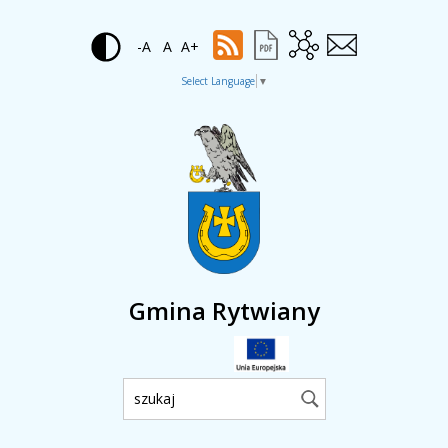
-A
A
A+
Select Language
▼
Gmina Rytwiany
Wyszukiwarka: