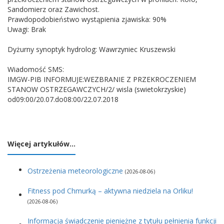
Sandomierz oraz Zawichost.
Prawdopodobieństwo wystąpienia zjawiska: 90%
Uwagi: Brak
Dyżurny synoptyk hydrolog: Wawrzyniec Kruszewski
Wiadomość SMS:
IMGW-PIB INFORMUJE:WEZBRANIE Z PRZEKROCZENIEM
STANOW OSTRZEGAWCZYCH/2/ wisla (swietokrzyskie)
od09:00/20.07.do08:00/22.07.2018
Więcej artykułów…
Ostrzeżenia meteorologiczne
(2026-08-06)
Fitness pod Chmurką – aktywna niedziela na Orliku!
(2026-08-06)
Informacja świadczenie pieniężne z tytułu pełnienia funkcji