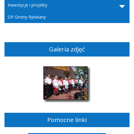
Inwestycje i projekty
SIP Gminy Rytwiany
Galeria zdjęć
Pomocne linki