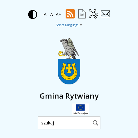
-A
A
A+
Select Language
▼
Gmina Rytwiany
Wyszukiwarka: