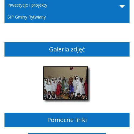
Inwestycje i projekty
SIP Gminy Rytwiany
Galeria zdjęć
Pomocne linki