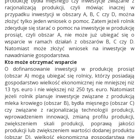
produkcję bydła mięsnego czy inwestycje związane z
racjonalizacją produkcji, czyli mówiąc inaczej w
przypadku inwestycji w obszary A, B, C czy D, można
złożyć tylko jeden wniosek o pomoc. Zatem jeżeli rolnik
zdecyduje się starać o pomoc na inwestycje w produkcję
prosiąt, czyli obszar A, nie może już ubiegać się o
wsparcie w ramach działań z obszarów B, C czy D.
Natomiast może złożyć wniosek na inwestycje w
nawadnianie gospodarstwa.
Kto może otrzymać wsparcie
O dofinansowanie inwestycji w produkcję prosiąt
(obszar A) mogą ubiegać się rolnicy, którzy posiadają
gospodarstwo wielkość ekonomicznej nie mniejszej niż
13 tys. euro i nie większej niż 250 tys. euro. Natomiast
jeżeli rolnik planuje inwestycje związane z produkcją
mleka krowiego (obszar B), bydła mięsnego (obszar C)
czy związane z racjonalizacją technologii produkcji,
wprowadzeniem innowacji, zmianą profilu produkcji,
zwiększeniem skali produkcji, poprawą jakości
produkcji lub zwiększeniem wartości dodanej produktu
(obszar D), wielkość ekonomiczna gospodarstwa nie